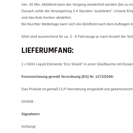
min. 30 Min. Ablüftzeit kann der Vorgang wiederholt werden (bis zu m
Danach sollte die Versiegelung 3-4 Stunden "aushärten". Unsere E
und das Auto trocken abstellen.
Bei feuchter Wetterlage kann sich die Ablüftzeit nach dem Auftragen
50ml sind ausreichend für ca. 3 - 9 Fahrzeuge je nach Anzahl der Sc
LIEFERUMFANG:
1 x 50ml Liquid Elements "Eco Shield" in einer Glasflasche mit Dosier
Kennzeichnung gemäß Verordnung (EG) Nr. 1272/2008:
Das Produkt ist gemäß CLP-Verordnung eingestuft und gekennzeichn
GHS08 -
Signalwort:
Achtung!