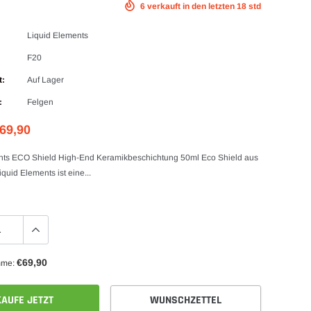
6
v erkauft in den letzten
18
std
Liquid Elements
F20
t:
Auf Lager
:
Felgen
69,90
nts ECO Shield High-End Keramikbeschichtung 50ml Eco Shield aus
uid Elements ist eine...
€69,90
mme:
KAUFE JETZT
WUNSCHZETTEL