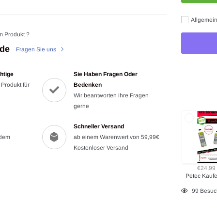
Allgemein
m Produkt ?
.de
Fragen Sie uns
htige
Sie Haben Fragen Oder
 Produkt für
Bedenken
Wir beantworten ihre Fragen
gerne
Schneller Versand
 dem
ab einem Warenwert von 59,99€
Kostenloser Versand
€24,99
Petec Kaufe 
Produkt
99
Besuc
wird
zum