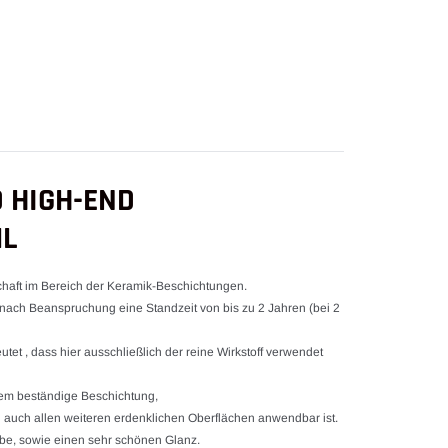
Warenkorb
hinzugefügt
D HIGH-END
ML
chaft im Bereich der Keramik-Beschichtungen.
 nach Beanspruchung eine Standzeit von bis zu 2 Jahren (bei 2
tet , dass hier ausschließlich der reine Wirkstoff verwendet
trem beständige Beschichtung,
nd auch allen weiteren erdenklichen Oberflächen anwendbar ist.
arbe, sowie einen sehr schönen Glanz.