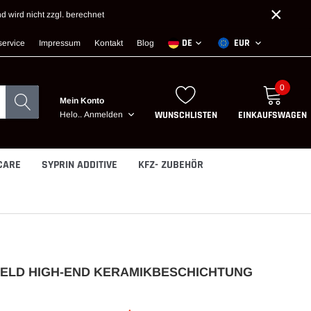
×
nd wird nicht zzgl. berechnet
DE
EUR
ervice
Impressum
Kontakt
Blog
0
Mein Konto
WUNSCHLISTEN
EINKAUFSWAGEN
Helo..
Anmelden
CARE
SYPRIN ADDITIVE
KFZ- ZUBEHÖR
IELD HIGH-END KERAMIKBESCHICHTUNG