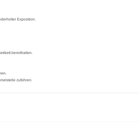
derholter Exposition.
tikett bereithalten.
hen.
elstelle zuführen.