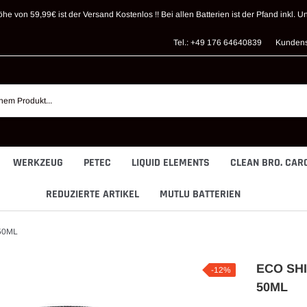
öhe von 59,99€ ist der Versand Kostenlos !! Bei allen Batterien ist der Pfand inkl. U
Tel.: +49 176 64640839
Kundens
WERKZEUG
PETEC
LIQUID ELEMENTS
CLEAN BRO. CAR
REDUZIERTE ARTIKEL
MUTLU BATTERIEN
50ML
ECO SH
-12%
50ML