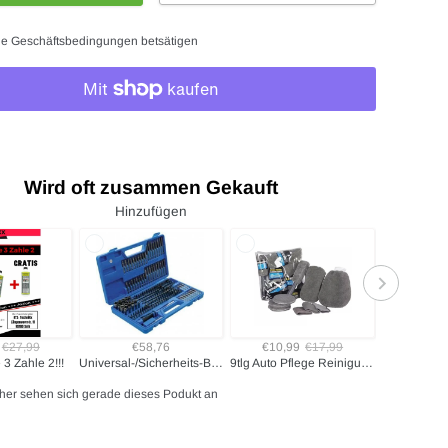
e Geschäftsbedingungen betsätigen
Wird oft zusammen Gekauft
Hinzufügen
€27,99
€58,76
€10,99
€17,99
€
3 Zahle 2!!!
Universal-/Sicherheits-Bit-Satz | Antrieb Außensechskant 6,3 mm (1/4") | 208-tlg.
9tlg Auto Pflege Reinigungsset Mikrofaser
her sehen sich gerade dieses Podukt an