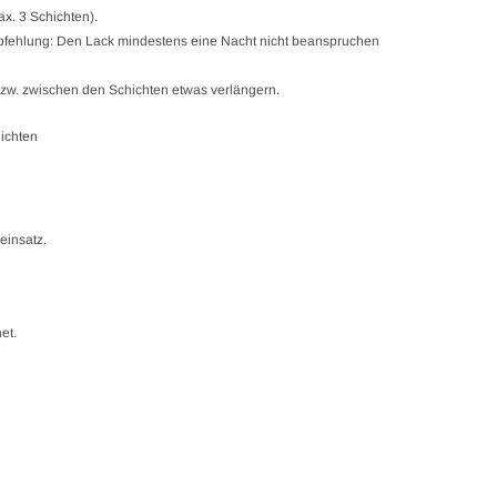
ax. 3 Schichten).
mpfehlung: Den Lack mindestens eine Nacht nicht beanspruchen
 bzw. zwischen den Schichten etwas verlängern.
hichten
einsatz.
et.