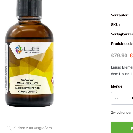
Verkäufer:
SKU:
Verfügbarkei
Produktcode
€79,90
€
Liquid Eleme
dem Hause Liq
Menge
Zwischensu
Klicken zum Vergrößern